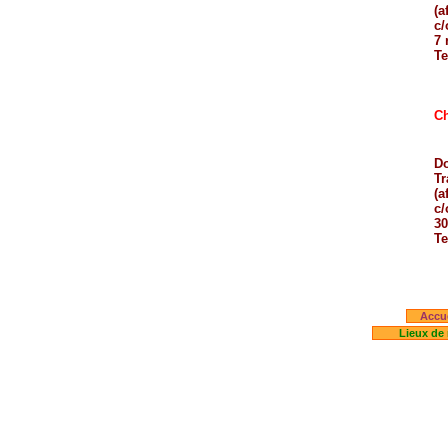
(af
c/
7 
Te
Ch
Do
Tr
(af
c/
30
Te
Accue
Lieux de 