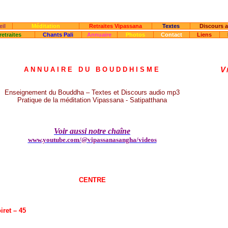
il
Méditation
Retraites Vipassana
Textes
Discours 
retraites
Chants Pali
Annuaire
Photos
Contact
Liens
ANNUAIRE DU BOUDDHISME
V
E
nseignement du Bouddha –
Textes
et
Discours audio mp3
Pratique de la méditation Vipassana - Satipatthana
Voir aussi notre chaîne
www.youtube.com/@vipassanasangha/videos
CENTRE
iret – 45