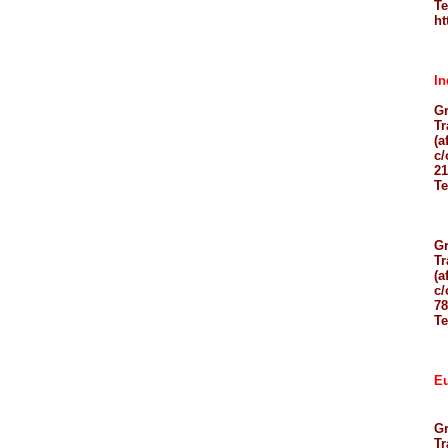
Te
ht
In
Gr
Tr
(af
c/
21
Te
Gr
Tr
(a
c/
78
Te
Eu
Gr
Tr