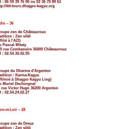
l : 06 59 39 76 90 ou 02 36 70 89 61
tp://ktt-tours.dhagpo-kagyu.org
dre – 36
oupe zen de Châteauroux
adition :
Zen sôtô
filié à l'
AZI
)
o Pascal Mitaty
5 rue Combanaire 36000 Châteauroux
l : 02.54.30.02.55
oupe du Dharma d'Argenton
adition :
Karma-Kagyu
ffilmié à
Dhagpo Kagyu Ling
)
o Muriel Dechorgnat
 rue Victor Hugo 36200 Argenton
l : 02.54.24.02.27
re-et-Loir – 28
oupe zen de Dreux
adition :
Zen sôtô