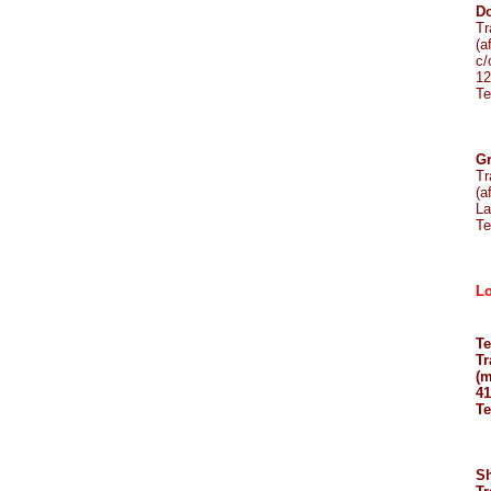
Do
Tr
(af
c/
12
Te
Gr
Tr
(a
La
Te
Lo
Te
Tr
(m
41
Te
Sh