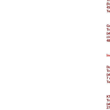
Tr
(l
45
Te
Gr
Tr
(af
c/
48
In
Do
Tr
(af
7 
Te
KT
Tr
(a
27