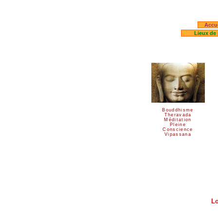
Accue
Lieux de 
Bouddhisme
Theravada
Méditation
Pleine
Conscience
Vipassana
Lo