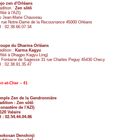
jo zen d'Orléans
adition :
Zen sôtô
filié à l'
AZI
)
o Jean-Marie Chauveau
 rue Notre-Dame de la Recouvrance 45000 Orléans
l : 02.38.66.07.34
oupe du Dharma Orléans
adition :
Karma Kagyu
ffilié à
Dhagpo Kagyu Ling
)
 Fontaine de Sagesse 31 rue Charles Peguy 45430 Checy
l : 02.38.91.35.47
ir-et-Cher – 41
mple Zen de la Gendronnière
adition :
Zen sôtô
onastère de l'
AZI
)
120 Valaire
l : 02.54.44.04.86
okosan Denshinji