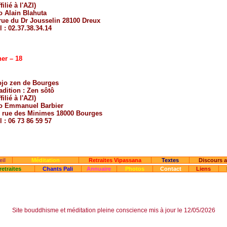
filié à l'
AZI
)
o Alain Blahuta
rue du Dr Jousselin 28100 Dreux
l : 02.37.38.34.14
er – 18
jo zen de Bourges
adition :
Zen sôtô
filié à l'
AZI
)
o Emmanuel Barbier
 rue des Minimes 18000 Bourges
l : 06 73 86 59 57
il
Méditation
Retraites Vipassana
Textes
Discours 
retraites
Chants Pali
Annuaire
Photos
Contact
Liens
Site bouddhisme et méditation pleine conscience mis à jour le 12/05/2026