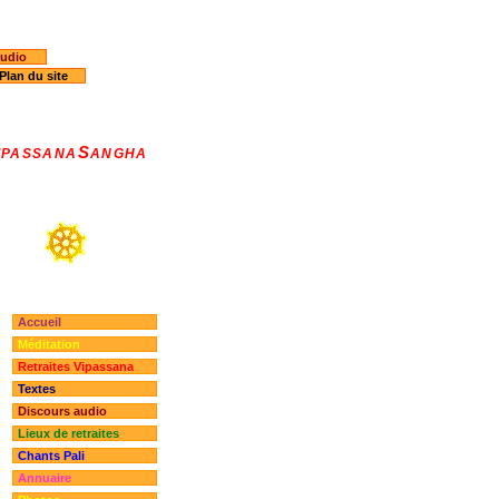
audio
Plan du site
S
IPASSANA
ANGHA
Accueil
Méditation
Retraites Vipassana
Textes
Discours audio
Lieux de retraites
Chants Pali
Annuaire