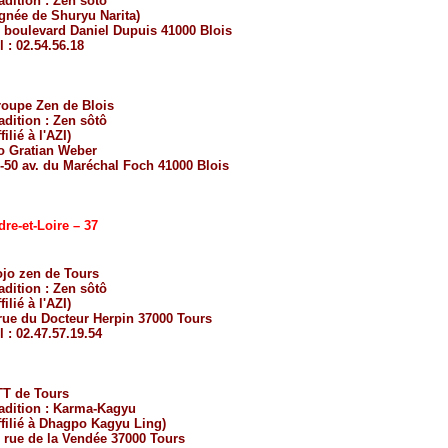
adition :
Zen sôtô
ignée de
Shuryu Narita
)
 boulevard Daniel Dupuis 41000 Blois
l : 02.54.56.18
oupe Zen de Blois
adition :
Zen sôtô
filié à l'
AZI
)
o Gratian Weber
-50 av. du Maréchal Foch 41000 Blois
dre-et-Loire – 37
jo zen de Tours
adition :
Zen sôtô
filié à l'
AZI
)
rue du Docteur Herpin 37000 Tours
l : 02.47.57.19.54
T de Tours
adition :
Karma-Kagyu
ffilié à
Dhagpo Kagyu Ling
)
 rue de la Vendée 37000 Tours