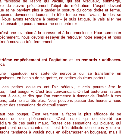
la faiblesse de l'esprit qui vacille, qui est visqueux, submergé,
ble de suivre précisément l'objet de méditation. L'esprit devient
ue et ne parvient plus à garder la posture du corps droite et ferme.
upières deviennent lourdes, la tête tombe vers l'avant, le dos se
. Nous avons tendance à penser « je suis fatigué, je vais aller me
 et ensuite je pourrai mieux me concentrer ».
 c'est une invitation à la paresse et à la somnolence. Pour surmonter
pêchement, nous devons essayer de retrouver notre énergie et nous
trer à nouveau très fermement.
trième empêchement est l’agitation et les remords : uddhacca-
cca
une inquiétude, une sorte de nervosité qui se transforme en
aisons, en besoin de se gratter, en petites douleurs partout.
s ces petites douleurs ont l'air sérieux, « cela pourrait être le
e, il faut bouger ». C'est très convaincant. On fait toute une histoire
pport à cela, et dès que l'on commence à donner de l'intérêt à ces
ions, cela ne s'arrête plus. Nous pouvons passer des heures à nous
 avec des sensations de chatouillement.
faut pas bouger. C'est vraiment la façon la plus efficace de se
asser de ces phénomènes. C'est l'esprit qui se divertit par
médiaire de ces petits maux. Toutes ces sensations qui piquent, qui
nt sont convaincantes et il est très difficile de ne pas y croire.
urons tendance à vouloir nous en débarrasser en bougeant, mais il