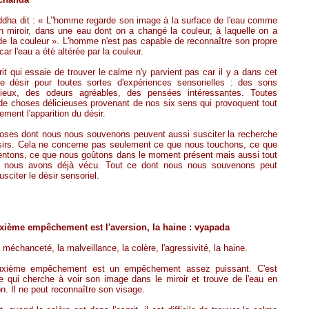
dha dit : « L’'homme regarde son image à la surface de l'eau comme
 miroir, dans une eau dont on a changé la couleur, à laquelle on a
de la couleur ». L'homme n'est pas capable de reconnaître son propre
car l'eau a été altérée par la couleur.
it qui essaie de trouver le calme n'y parvient pas car il y a dans cet
 le désir pour toutes sortes d'expériences sensorielles : des sons
ieux, des odeurs agréables, des pensées intéressantes. Toutes
de choses délicieuses provenant de nos six sens qui provoquent tout
lement l'apparition du désir.
oses dont nous nous souvenons peuvent aussi susciter la recherche
isirs. Cela ne concerne pas seulement ce que nous touchons, ce que
entons, ce que nous goûtons dans le moment présent mais aussi tout
 nous avons déjà vécu. Tout ce dont nous nous souvenons peut
usciter le désir sensoriel.
xième empêchement est l'aversion, la haine : vyapada
a méchanceté, la malveillance, la colère, l'agressivité, la haine.
xième empêchement est un empêchement assez puissant. C'est
 qui cherche à voir son image dans le miroir et trouve de l'eau en
ion. Il ne peut reconnaître son visage.