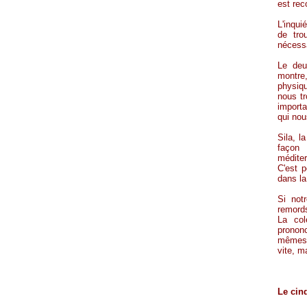
est rec
L'inqu
de trou
nécessa
Le deu
montre,
physiq
nous tr
importa
qui nou
Sila, l
façon
médite
C'est p
dans la
Si not
remords
La col
prononc
mêmes.
vite, 
Le cin