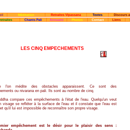
il
Méditation
Retraites Vipassana
Textes
Discours 
retraites
Chants Pali
Annuaire
Photos
Contact
Liens
LES CINQ EMPECHEMENTS
Version PDF
ue l'on médite des obstacles apparaissent. Ce sont des
ments ou nivarana en pali. Ils sont au nombre de cinq.
ddha compare ces empêchements à l'état de l'eau. Quelqu'un veut
n visage se refléter à la surface de l'eau et il constate que l'eau est
 et qu'il lui est impossible de reconnaître son propre visage.
emier empêchement est le désir pour le plaisir des sens :
chanda