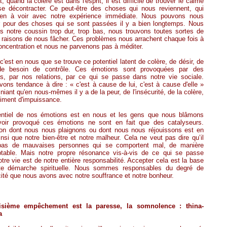
t, quand la colère est dans l'esprit, il est difficile de trouver le calme
se décontracter. Ce peut-être des choses qui nous reviennent, qui
rien à voir avec notre expérience immédiate. Nous pouvons nous
r pour des choses qui se sont passées il y a bien longtemps. Nous
s notre coussin trop dur, trop bas, nous trouvons toutes sortes de
raisons de nous fâcher. Ces problèmes nous arrachent chaque fois à
oncentration et nous ne parvenons pas à méditer.
 c'est en nous que se trouve ce potentiel latent de colère, de désir, de
de besoin de contrôle. Ces émotions sont provoquées par des
ts, par nos relations, par ce qui se passe dans notre vie sociale.
ons tendance à dire : « c'est à cause de lui, c'est à cause d'elle »
 niant qu'en nous-mêmes il y a de la peur, de l'insécurité, de la colère,
iment d'impuissance.
entiel de nos émotions est en nous et les gens que nous blâmons
voir provoqué ces émotions ne sont en fait que des catalyseurs.
ion dont nous nous plaignons ou dont nous nous réjouissons est en
nsi que notre bien-être et notre malheur. Cela ne veut pas dire qu’il
pas de mauvaises personnes qui se comportent mal, de manière
ptable. Mais notre propre résonance vis-à-vis de ce qui se passe
tre vie est de notre entière responsabilité. Accepter cela est la base
te démarche spirituelle. Nous sommes responsables du degré de
ité que nous avons avec notre souffrance et notre bonheur.
isième empêchement est la paresse, la somnolence : thina-
a