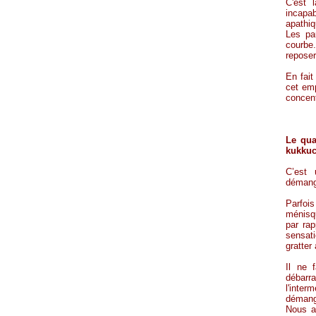
C'est 
incapa
apathiq
Les pa
courbe
reposer
En fait
cet em
concen
Le qua
kukku
C’est 
démange
Parfoi
ménisqu
par ra
sensat
gratter
Il ne 
débarr
l'inter
démange
Nous a