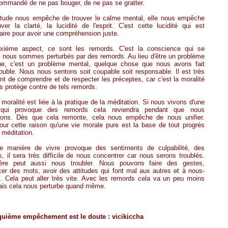
ommandé de ne pas bouger, de ne pas se gratter.
iétude nous empêche de trouver le calme mental, elle nous empêche
ver la clarté, la lucidité de l'esprit. C'est cette lucidité qui est
ire pour avoir une compréhension juste.
xième aspect, ce sont les remords. C'est la conscience qui se
 nous sommes perturbés par des remords. Au lieu d'être un problème
ue, c'est un problème mental, quelque chose que nous avons fait
ouble. Nous nous sentons soit coupable soit responsable. Il est très
nt de comprendre et de respecter les préceptes, car c'est la moralité
s protège contre de tels remords.
a moralité est liée à la pratique de la méditation. Si nous vivons d'une
 qui provoque des remords cela reviendra pendant que nous
rons. Dès que cela remonte, cela nous empêche de nous unifier.
our cette raison qu'une vie morale pure est la base de tout progrès
 méditation.
re manière de vivre provoque des sentiments de culpabilité, des
, il sera très difficile de nous concentrer car nous serons troublés.
ère peut aussi nous troubler. Nous pouvons faire des gestes,
er des mots, avoir des attitudes qui font mal aux autres et à nous-
 Cela peut aller très vite. Avec les remords cela va un peu moins
mais cela nous perturbe quand même.
quième empêchement est le doute : vicikiccha