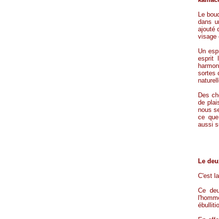
Le boud
dans un
ajouté 
visage 
Un espr
esprit
harmon
sortes 
naturel
Des ch
de pla
nous s
ce que
aussi s
Le deu
C'est l
Ce deu
l'homme
ébullit