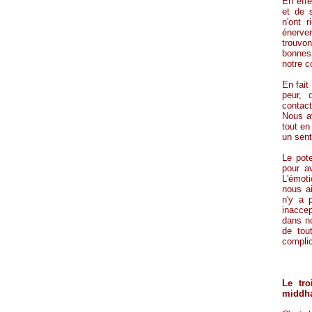
En effe
et de 
n'ont 
énerve
trouvon
bonnes 
notre c
En fait
peur, 
contac
Nous av
tout en
un sent
Le pot
pour a
L'émot
nous ai
n'y a 
inacce
dans no
de tou
complic
Le tro
middh