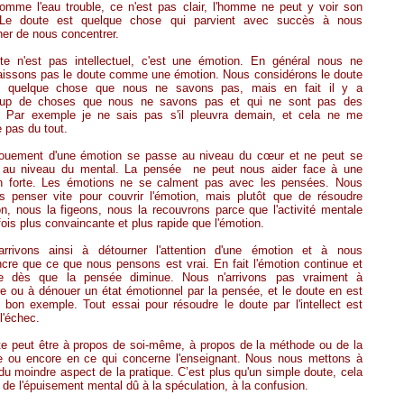
omme l'eau trouble, ce n'est pas clair, l'homme ne peut y voir son
. Le doute est quelque chose qui parvient avec succès à nous
er de nous concentrer.
te n'est pas intellectuel, c'est une émotion. En général nous ne
aissons pas le doute comme une émotion. Nous considérons le doute
quelque chose que nous ne savons pas, mais en fait il y a
up de choses que nous ne savons pas et qui ne sont pas des
. Par exemple je ne sais pas s'il pleuvra demain, et cela ne me
le pas du tout.
ouement d'une émotion se passe au niveau du cœur et ne peut se
 au niveau du mental. La pensée
ne peut nous aider face à une
n forte. Les émotions ne se calment pas avec les pensées. Nous
s penser vite pour couvrir l'émotion, mais plutôt que de résoudre
on, nous la figeons, nous la recouvrons parce que l'activité mentale
fois plus convaincante et plus rapide que l'émotion.
rrivons ainsi à détourner l'attention d'une émotion et à nous
cre que ce que nous pensons est vrai. En fait l'émotion continue et
e dès que la pensée diminue. Nous n'arrivons pas vraiment à
e ou à dénouer un état émotionnel par la pensée, et le doute en est
 bon exemple. Tout essai pour résoudre le doute par l'intellect est
l'échec.
te peut être à propos de soi-même, à propos de la méthode ou de la
ue ou encore en ce qui concerne l'enseignant. Nous nous mettons à
du moindre aspect de la pratique. C’est plus qu'un simple doute, cela
 de l'épuisement mental dû à la spéculation, à la confusion.