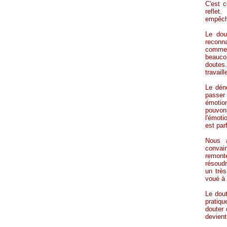
C'est c
reflet
empêch
Le dou
reconn
comme 
beauco
doutes
travail
Le dén
passer
émotio
pouvon
l'émoti
est par
Nous a
convain
remont
résoudr
un très
voué à 
Le dou
pratiq
douter 
devient