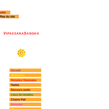
audio
Plan du site
V
S
IPASSANA
ANGHA
Accueil
Méditation
Retraites Vipassana
Textes
Discours audio
Lieux de retraites
Chants Pali
Annuaire