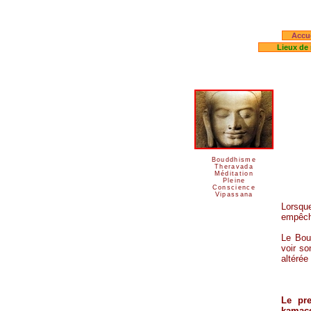
Accue
Lieux de 
Bouddhisme
Theravada
Méditation
Pleine
Conscience
Vipassana
Lorsq
empêche
Le Bou
voir so
altérée
Le pr
kamac